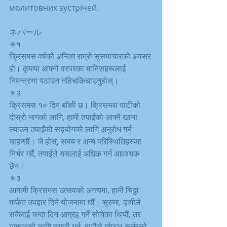
молитовних зустрічей.
ネパール
✴️१
क्रिसमस वर्षको अन्तिम राम्रो सुसमाचारको अवसर 
हो। कृपया आफ्नो वरपरका मानिसहरूलाई 
निमन्त्रणा पठाउन नहिचकिचाउनुहोस्।
✴️२
क्रिसमस १० दिन बाँकी छ। क्रिसमस पार्टीको 
दोस्रो भागको लागि, हामी तपाईंको आफ्नै खाना 
ल्याउन तपाईंको सहयोगको लागि अनुरोध गर्न 
चाहन्छौं। जे होस्, समय र अन्य परिस्थितिहरूमा 
निर्भर गर्दै, तपाईंले यसलाई अधिक गर्न आवश्यक 
छैन।
✴️३
आगामी क्रिसमस उत्सवको अन्त्यमा, हामी चिठ्ठा 
मार्फत उपहार दिने योजनामा ​​छौं। सुरुमा, हामीले 
सबैलाई चन्दा दिन आग्रह गर्ने सोचेका थियौं, तर 
र्‍याफलको लागि तयारी गर्न, हामीले र्याफल कर्नरको 