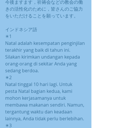
今後ますます，祈祷会などの教会の働
きの活性化のために，皆さんのご協力
をいただけることを願っています。
インドネシア語
✴️1
Natal adalah kesempatan penginjilan 
terakhir yang baik di tahun ini. 
Silakan kirimkan undangan kepada 
orang-orang di sekitar Anda yang 
sedang berdoa.
✴️2
Natal tinggal 10 hari lagi. Untuk 
pesta Natal bagian kedua, kami 
mohon kerjasamanya untuk 
membawa makanan sendiri. Namun, 
tergantung waktu dan keadaan 
lainnya, Anda tidak perlu berlebihan.
✴️3