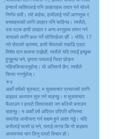
इन्चार्ज व्यक्तिलाई पनि उपहारहरू तयार गर्न सोध्ने 
निर्णय गर्‍यौं। त्यो बाहेक, हामीलाई नयाँ आगन्तुक र 
बच्चाहरूको लागि उपहार पनि चाहिन्छ। त्यसैले, 
यस पटक हामी उपहार र अन्य वस्तुहरू तयार गर्न 
चन्दाको लागि कल गर्ने सोचिरहेका छौं । भोलि, 17 
गते सेवाको क्रममा, हामी चैपलको पछाडि एउटा 
विशेष दान बाकस राख्नेछौं, त्यसैले यदि तपाईं इच्छुक 
हुनुहुन्छ भने, कृपया यसलाई भित्र छोड्न 
नहिचकिचाउनुहोस्। यो अनिवार्य छैन, त्यसैले 
चिन्ता नगर्नुहोस्।
✴️४
अर्को वर्षको सुरुबाट, म सुसमाचार प्रचारको लागि 
बाइबल अध्ययन सुरु गर्न चाहन्छु। म सुसमाचार 
फैलाउन र हाम्रो विश्वासको जग बलियो बनाउन 
चाहन्छु। म अर्को वर्ष अप्रिल वरिपरि बप्तिस्मा 
समारोह आयोजना गर्न सक्षम हुने आशा गर्छु। यदि 
कसैलाई चासो छ भने, मलाई लाग्छ कि यो बाइबल 
अध्ययनमा भाग लिनु राम्रो विचार हो। 