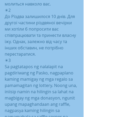
молиться навколо вас.
✴️2
До Різдва залишилося 10 днів. Для 
другої частини різдвяної вечірки 
ми хотіли б попросити вас 
співпрацювати та принести власну 
їжу. Однак, залежно від часу та 
інших обставин, не потрібно 
перестаратися.
✴️3
Sa pagtatapos ng nalalapit na 
pagdiriwang ng Pasko, nagpaplano 
kaming mamigay ng mga regalo sa 
pamamagitan ng lottery. Noong una, 
iniisip namin na hilingin sa lahat na 
magbigay ng mga donasyon, ngunit 
upang mapaghandaan ang raffle, 
nagpasya kaming hilingin sa 
namamahala sa raffle corner na 