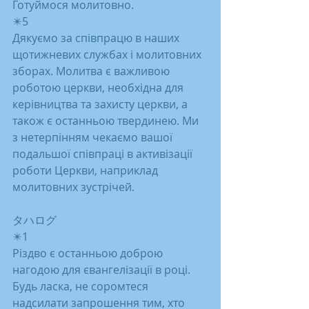
Готуймося молитовно.
✴️5
Дякуємо за співпрацю в наших 
щотижневих службах і молитовних 
зборах. Молитва є важливою 
роботою церкви, необхідна для 
керівництва та захисту церкви, а 
також є останньою твердинею. Ми 
з нетерпінням чекаємо вашої 
подальшої співпраці в активізації 
роботи Церкви, наприклад 
молитовних зустрічей.
タハログ
✴️1
Різдво є останньою доброю 
нагодою для євангелізації в році. 
Будь ласка, не соромтеся 
надсилати запрошення тим, хто 