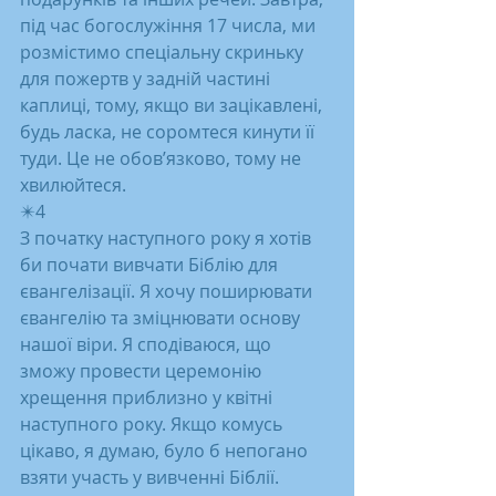
під час богослужіння 17 числа, ми 
розмістимо спеціальну скриньку 
для пожертв у задній частині 
каплиці, тому, якщо ви зацікавлені, 
будь ласка, не соромтеся кинути її 
туди. Це не обов’язково, тому не 
хвилюйтеся.
✴️4
З початку наступного року я хотів 
би почати вивчати Біблію для 
євангелізації. Я хочу поширювати 
євангелію та зміцнювати основу 
нашої віри. Я сподіваюся, що 
зможу провести церемонію 
хрещення приблизно у квітні 
наступного року. Якщо комусь 
цікаво, я думаю, було б непогано 
взяти участь у вивченні Біблії. 