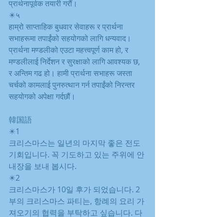
प्रार्थनापूर्वक तयारी गरौं।
✴️५
हाम्रो साप्ताहिक बुधवार सेवाहरू र प्रार्थना 
सभाहरूमा तपाईंको सहयोगको लागि धन्यवाद। 
प्रार्थना मण्डलीको एउटा महत्त्वपूर्ण काम हो, र 
मण्डलीलाई निर्देशन र सुरक्षाको लागि आवश्यक छ, 
र अन्तिम गढ हो। हामी प्रार्थना सभाहरू जस्ता 
चर्चको कामलाई पुनरुत्थान गर्न तपाईंको निरन्तर 
सहयोगको अपेक्षा गर्दछौं।
韓国語
✴️1
크리스마스는 일년의 마지막 좋은 전도 
기회입니다. 꼭 기도하고 있는 주위에 안
내장을 보내 봅시다.
✴️2
크리스마스가 10일 후가 되었습니다. 2
부의 크리스마스 파티는, 항례의 요리 가
져오기의 협력을 부탁하고 싶습니다. 다