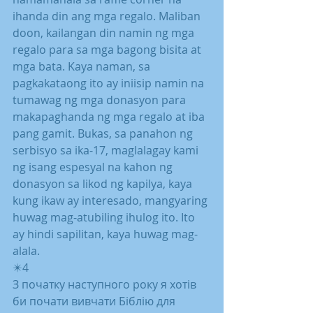
ihanda din ang mga regalo. Maliban 
doon, kailangan din namin ng mga 
regalo para sa mga bagong bisita at 
mga bata. Kaya naman, sa 
pagkakataong ito ay iniisip namin na 
tumawag ng mga donasyon para 
makapaghanda ng mga regalo at iba 
pang gamit. Bukas, sa panahon ng 
serbisyo sa ika-17, maglalagay kami 
ng isang espesyal na kahon ng 
donasyon sa likod ng kapilya, kaya 
kung ikaw ay interesado, mangyaring 
huwag mag-atubiling ihulog ito. Ito 
ay hindi sapilitan, kaya huwag mag-
alala.
✴️4
З початку наступного року я хотів 
би почати вивчати Біблію для 