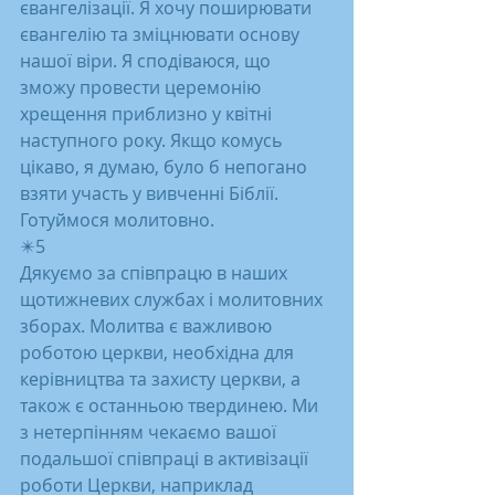
євангелізації. Я хочу поширювати 
євангелію та зміцнювати основу 
нашої віри. Я сподіваюся, що 
зможу провести церемонію 
хрещення приблизно у квітні 
наступного року. Якщо комусь 
цікаво, я думаю, було б непогано 
взяти участь у вивченні Біблії. 
Готуймося молитовно.
✴️5
Дякуємо за співпрацю в наших 
щотижневих службах і молитовних 
зборах. Молитва є важливою 
роботою церкви, необхідна для 
керівництва та захисту церкви, а 
також є останньою твердинею. Ми 
з нетерпінням чекаємо вашої 
подальшої співпраці в активізації 
роботи Церкви, наприклад 