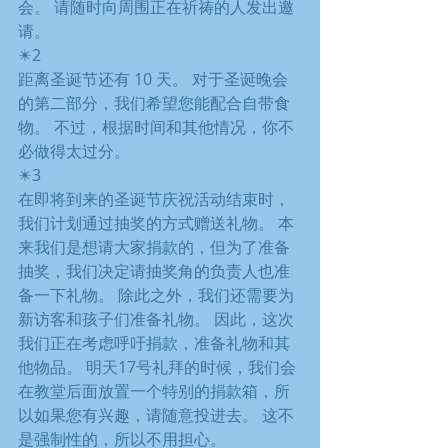
会。 请随时向周围正在祈祷的人发出邀
请。
✴️2
距离圣诞节还有 10 天。 对于圣诞晚会
的第二部分，我们希望您能配合自带食
物。 不过，根据时间和其他情况，你不
必做得太过分。
✴️3
在即将到来的圣诞节庆祝活动结束时，
我们计划通过抽奖的方式赠送礼物。 本
来我们是想请大家捐款的，但为了准备
抽奖，我们决定请抽奖角的负责人也准
备一下礼物。 除此之外，我们还需要为
新访客和孩子们准备礼物。 因此，这次
我们正在考虑呼吁捐款，准备礼物和其
他物品。 明天17号礼拜的时候，我们会
在教堂后面放置一个特别的捐款箱，所
以如果您有兴趣，请随意投进去。 这不
是强制性的，所以不用担心。