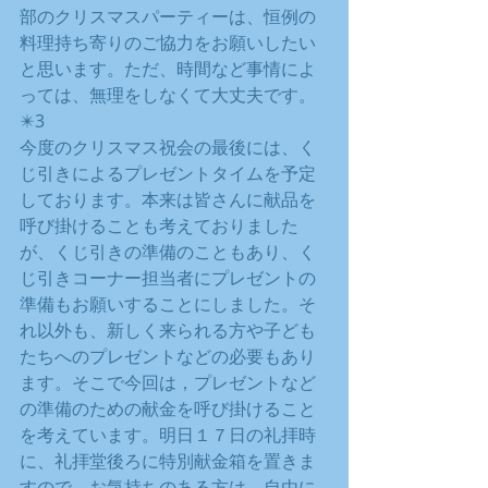
部のクリスマスパーティーは、恒例の
料理持ち寄りのご協力をお願いしたい
と思います。ただ、時間など事情によ
っては、無理をしなくて大丈夫です。
✴️3
今度のクリスマス祝会の最後には、く
じ引きによるプレゼントタイムを予定
しております。本来は皆さんに献品を
呼び掛けることも考えておりました
が、くじ引きの準備のこともあり、く
じ引きコーナー担当者にプレゼントの
準備もお願いすることにしました。そ
れ以外も、新しく来られる方や子ども
たちへのプレゼントなどの必要もあり
ます。そこで今回は，プレゼントなど
の準備のための献金を呼び掛けること
を考えています。明日１７日の礼拝時
に、礼拝堂後ろに特別献金箱を置きま
すので，お気持ちのある方は，自由に