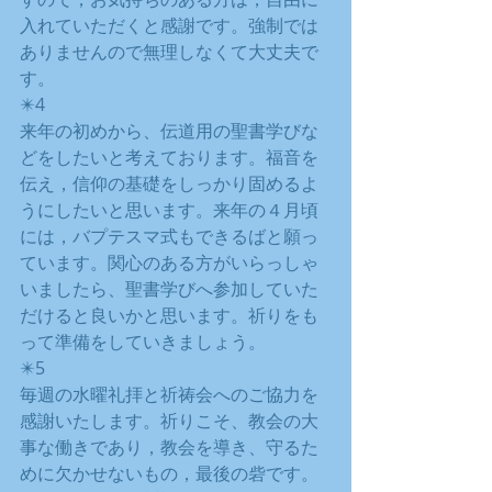
入れていただくと感謝です。強制では
ありませんので無理しなくて大丈夫で
す。
✴️4
来年の初めから、伝道用の聖書学びな
どをしたいと考えております。福音を
伝え，信仰の基礎をしっかり固めるよ
うにしたいと思います。来年の４月頃
には，バプテスマ式もできるばと願っ
ています。関心のある方がいらっしゃ
いましたら、聖書学びへ参加していた
だけると良いかと思います。祈りをも
って準備をしていきましょう。
✴️5
毎週の水曜礼拝と祈祷会へのご協力を
感謝いたします。祈りこそ、教会の大
事な働きであり，教会を導き、守るた
めに欠かせないもの，最後の砦です。