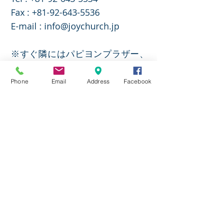
​Fax :
+81-92-643-5536
E-mail :
info@joychurch.jp
※すぐ隣にはパピヨンプラザー、
県庁、東公園、市民病院、九大病
院、ＪＲ吉塚駅、地下鉄九大病院
Phone
Email
Address
Facebook
前駅などがあります。
※東公園の管理事務所のすぐ隣で
す。（市民病院側
）
教会アクセス方法
JOY CHURCH(ジョイ教会)は博多
駅からＪＲで1区間で福岡県庁や
九大病院近くにあります。