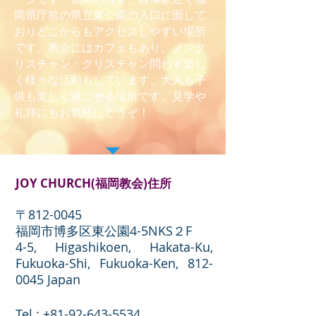
岡県庁前の県立東公園の入口に面して
おりどこからもアクセスしやすい場所
です。教会にはカフェもあり、ノンク
リスチャン・クリスチャン問わず楽し
く様々な活動もしています。大人も子
供も楽しく過ごせる場所です。見学や
礼拝にもお気軽にどうぞ！
JOY CHURCH(福岡教会)住所
〒812-0045
福岡市博多区東公園4-5NKS２F
4-5, Higashikoen, Hakata-Ku,
Fukuoka-Shi, Fukuoka-Ken,
812-
0045
Japan
Tel :
+81-92-643-5534