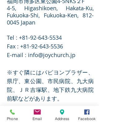
福岡市博多区東公園4-5NKS２F
4-5, Higashikoen, Hakata-Ku,
Fukuoka-Shi, Fukuoka-Ken,
812-
0045
Japan
Tel :
+81-92-643-5534
​Fax :
+81-92-643-5536
E-mail :
info@joychurch.jp
※すぐ隣にはパピヨンプラザー、
県庁、東公園、市民病院、九大病
院、ＪＲ吉塚駅、地下鉄九大病院
前駅などがあります。
※東公園の管理事務所のすぐ隣で
Phone
Email
Address
Facebook
す。（市民病院側
）