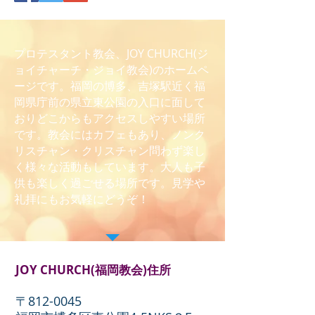
プロテスタント教会、JOY CHURCH(ジ
ョイチャーチ・ジョイ教会)のホームペ
ージです。福岡の博多、吉塚駅近く福
岡県庁前の県立東公園の入口に面して
おりどこからもアクセスしやすい場所
です。教会にはカフェもあり、ノンク
リスチャン・クリスチャン問わず楽し
く様々な活動もしています。大人も子
供も楽しく過ごせる場所です。見学や
礼拝にもお気軽にどうぞ！
JOY CHURCH(福岡教会)住所
〒812-0045