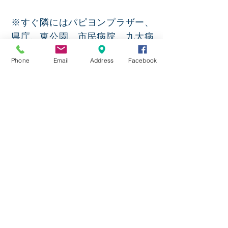
※すぐ隣にはパピヨンプラザー、
県庁、東公園、市民病院、九大病
院、ＪＲ吉塚駅、地下鉄九大病院
Phone
Email
Address
Facebook
前駅などがあります。
※東公園の管理事務所のすぐ隣で
す。（市民病院側
）
教会アクセス方法
JOY CHURCH(ジョイ教会)は博多
駅からＪＲで1区間で福岡県庁や
九大病院近くにあります。
JR吉塚駅前の市民病院から道路挟
んで真向側東公園入口