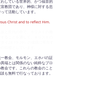
遣わしている世界的、かつ福音的
教宣教団であり、神様に対する忠
持って活動しています。
esus Christ and to reflect Him.
民族と世代の中で、キリストの働
産することを通して、キリストの
タイ28:19-20）の成就に寄与す
番の目標としています。」
統一教会、モルモン、エホバの証
の異端とは関係のない純粋なプロ
の教会です。これらの教会のこと
相談も無料で行なっております。