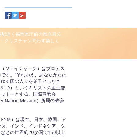
吉塚駅近く福岡県庁前の県立東公
・クリスチャン問わず楽しく
RCH（ジョイチャーチ）はプロテス
会です。”それゆえ、あなたがたは
らゆる国の人々を弟子としなさ
28:19）というキリストの至上使
モット―とする、国際宣教会
ery Nation Mission）所属の教会
ENM）は現在、日本、韓国、ア
ナダ、インド、インドネシア、タ
などの世界約20か国で150以上