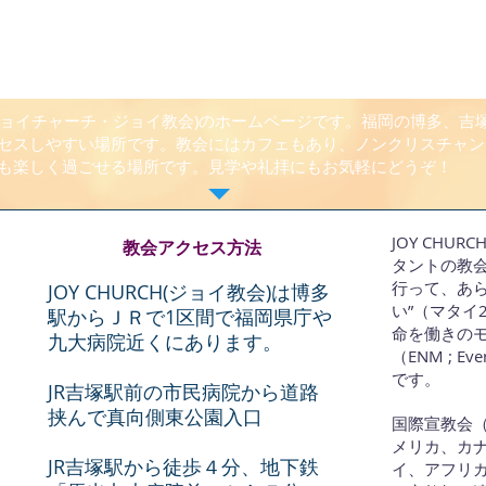
CH(ジョイチャーチ・ジョイ教会)のホームページです。福岡の博多、
セスしやすい場所です。教会にはカフェもあり、ノンクリスチャン
も楽しく過ごせる場所です。見学や礼拝にもお気軽にどうぞ！
JOY CHU
教会アクセス方法
タントの教
行って、あ
JOY CHURCH(ジョイ教会)は博多
い”（マタイ
駅からＪＲで1区間で福岡県庁や
命を働きの
九大病院近くにあります。
（ENM ; Ev
です。
JR吉塚駅前の市民病院から道路
挟んで真向側東公園入口
国際宣教会（
メリカ、カ
JR吉塚駅から徒歩４分、地下鉄
イ、アフリカ