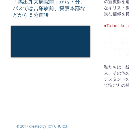
「馬出九大病院前」から７分、
の宣教師を
バスでは吉塚駅前、警察本部な
なキリスト
実な信仰を
どから５分前後
●To be like J
「すべての
き人を再生
至上使命（マ
ることを一
私たちは、
人、その他
テスタント
で悩む方の
© 2017 created by JOY CHURCH