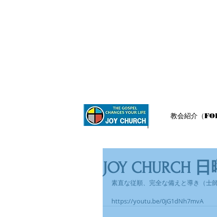
ホーム
教会紹介（FOR
JOY CHURCH 日曜
素直な従順、完全な備えと導き（士師記
https://youtu.be/0jG1dNh7mvA