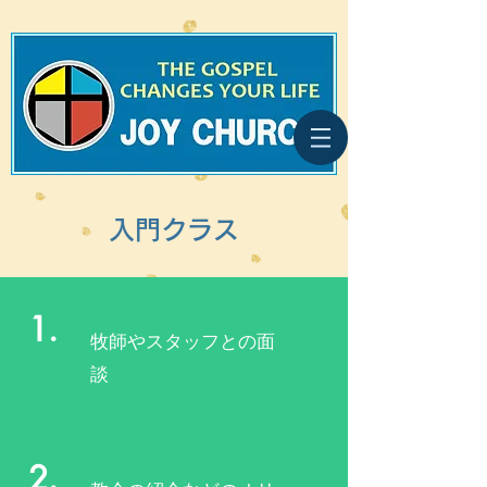
入門クラス
1.
牧師やスタッフとの面
談
2.