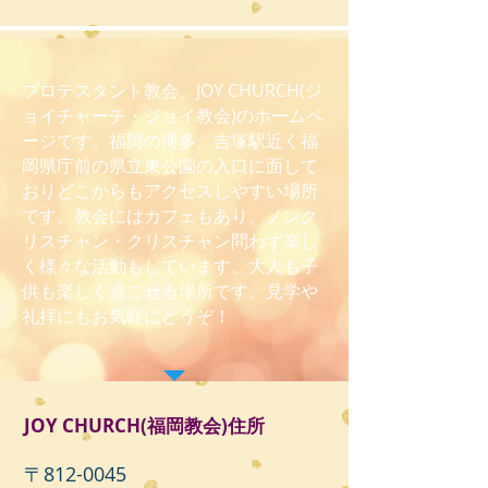
プロテスタント教会、JOY CHURCH(ジ
ョイチャーチ・ジョイ教会)のホームペ
ージです。福岡の博多、吉塚駅近く福
岡県庁前の県立東公園の入口に面して
おりどこからもアクセスしやすい場所
です。教会にはカフェもあり、ノンク
リスチャン・クリスチャン問わず楽し
く様々な活動もしています。大人も子
供も楽しく過ごせる場所です。見学や
礼拝にもお気軽にどうぞ！
JOY CHURCH(福岡教会)住所
〒812-0045