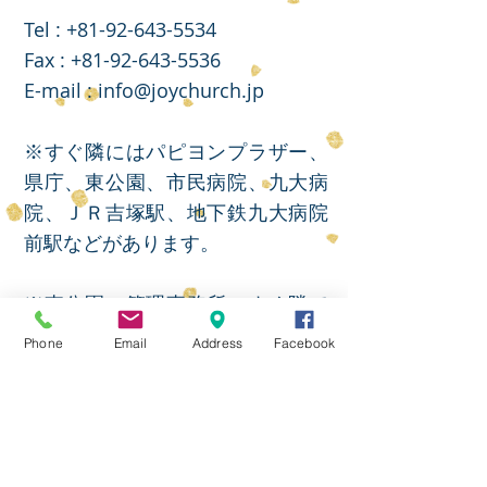
Tel :
+81-92-643-5534
​Fax :
+81-92-643-5536
E-mail :
info@joychurch.jp
※すぐ隣にはパピヨンプラザー、
県庁、東公園、市民病院、九大病
院、ＪＲ吉塚駅、地下鉄九大病院
前駅などがあります。
※東公園の管理事務所のすぐ隣で
す。（市民病院側
）
Phone
Email
Address
Facebook
教会アクセス方法
JOY CHURCH(ジョイ教会)は博多
駅からＪＲで1区間で福岡県庁や
九大病院近くにあります。