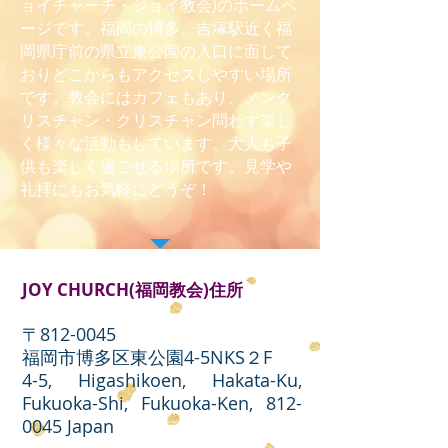
ョイチャーチ・ジョイ教会)のホームペ
ージです。福岡の博多、吉塚駅近く福
岡県庁前の県立東公園の入口に面して
おりどこからもアクセスしやすい場所
です。教会にはカフェもあり、ノンク
リスチャン・クリスチャン問わず楽し
く様々な活動もしています。大人も子
供も楽しく過ごせる場所です。見学や
礼拝にもお気軽にどうぞ！
JOY CHURCH(福岡教会)住所
〒812-0045
福岡市博多区東公園4-5NKS２F
4-5, Higashikoen, Hakata-Ku,
Fukuoka-Shi, Fukuoka-Ken,
812-
0045
Japan