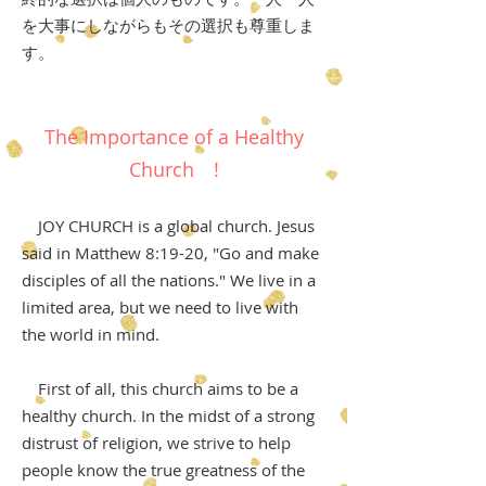
を大事にしながらもその選択も尊重しま
す。
The Importance of a Healthy
Church !
JOY CHURCH is a global church. Jesus
said in Matthew 8:19-20, "Go and make
disciples of all the nations." We live in a
limited area, but we need to live with
the world in mind.
First of all, this church aims to be a
healthy church. In the midst of a strong
distrust of religion, we strive to help
people know the true greatness of the