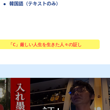
●
●
韓国語（テキストのみ）
韓国語（テキストのみ）
「C」厳しい人生を生きた人々の証し