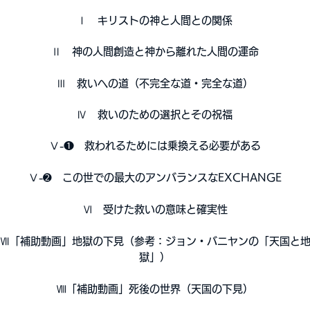
Ⅰ
キリストの神と人間との
関係
Ⅱ
神の人間創造と神から離れた人間の運命
Ⅲ
救いへの道（不完全な道・完全な道）
Ⅳ
救いのための選択とその祝福
Ⅴ-❶ 救われるためには乗換える必要がある
Ⅴ-➋
この世での最大のアンバランスなEXCHANGE
Ⅵ
受けた
救いの意味と確実性
Ⅶ
「補助動画」地獄の下見（参考：ジョン・バニヤンの「天国と
獄」）
Ⅷ
「補助動画」死後の世界（天国の下見）