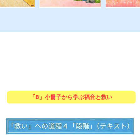
「B」小冊子から学ぶ福音と救い