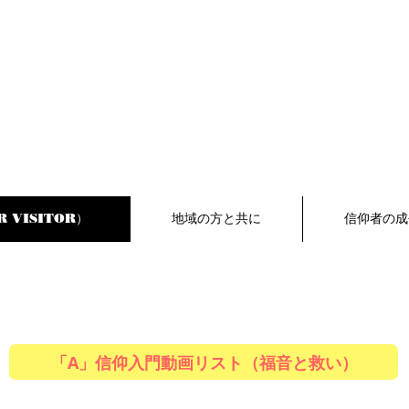
 VISITOR）
地域の方と共に
信仰者の成
「A」信仰入門動画リスト（福音と救い）