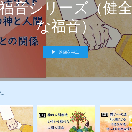
福音シリーズ（健
な福音）
動画を再生