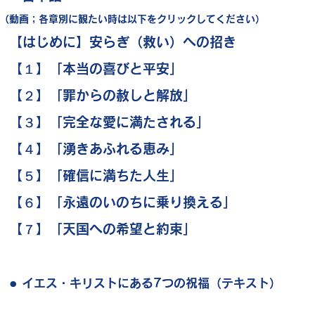
（動画；各章別に観たい時は以下をクリックしてください）
（動画；各章別に観たい時は以下をクリックしてください）
【はじめに】
【はじめに】
安らぎ（救い）への招き
安らぎ（救い）への招き
​ 【１】
​ 【１】
「本当の喜びと平安」
「本当の喜びと平安」
【２】
【２】
「罪からの赦しと解放」
「罪からの赦しと解放」
【３】
【３】
「完全な愛に満たされる」
「完全な愛に満たされる」
【４】「湧きあふれる恵み」
【４】「湧きあふれる恵み」
【５】
【５】
「確信に満ちた人生」
「確信に満ちた人生」
【６】
【６】
「永遠のいのちに乗り換える」
「永遠のいのちに乗り換える」
【７】
【７】
「天国への希望と約束」
「天国への希望と約束」
●
●
日本語（動画；全体連続）
日本語（動画；全体連続）
●
●
イエス・キリストにある7つの祝福（テ
イエス・キリストにある7つの祝福（テ
キスト）
キスト）