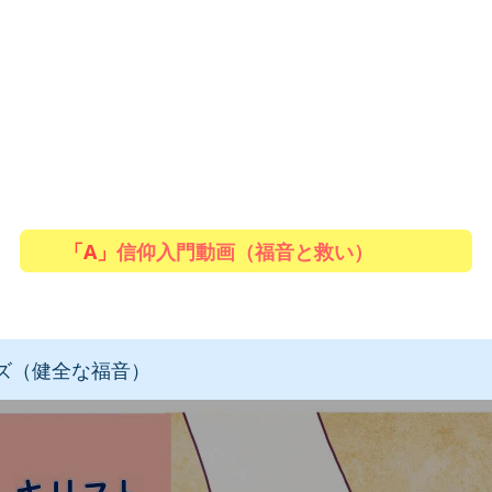
「A」
信仰入門動画（福音と救い）
ズ（健全な福音）