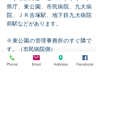
県庁、東公園、市民病院、九大病
院、ＪＲ吉塚駅、地下鉄九大病院
前駅などがあります。
※東公園の管理事務所のすぐ隣で
す。（市民病院側
）
教会アクセス方法
Phone
Email
Address
Facebook
JOY CHURCH(ジョイ教会)は博多
駅からＪＲで1区間で福岡県庁や
九大病院近くにあります。
JR吉塚駅前の市民病院から道路挟
んで真向側東公園入口
JR吉塚駅から徒歩４分、地下鉄
「馬出九大病院前」から７分、バ