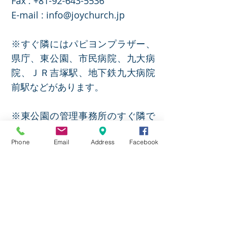
​Fax :
+81-92-643-5536
E-mail :
info@joychurch.jp
※すぐ隣にはパピヨンプラザー、
県庁、東公園、市民病院、九大病
院、ＪＲ吉塚駅、地下鉄九大病院
前駅などがあります。
※東公園の管理事務所のすぐ隣で
す。（市民病院側
）
Phone
Email
Address
Facebook
教会アクセス方法
JOY CHURCH(ジョイ教会)は博多
駅からＪＲで1区間で福岡県庁や
九大病院近くにあります。
JR吉塚駅前の市民病院から道路挟