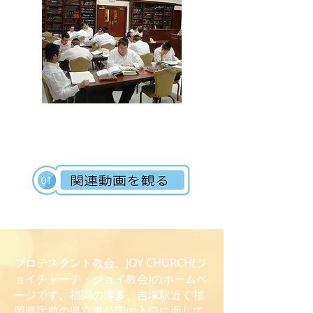
プロテスタント教会、JOY CHURCH(ジ
ョイチャーチ・ジョイ教会)のホームペ
ージです。福岡の博多、吉塚駅近く福
岡県庁前の県立東公園の入口に面して