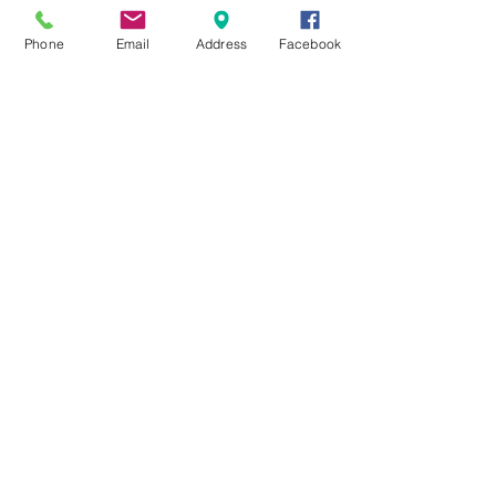
「馬出九大病院前」から７分、バ
スでは吉塚駅前、警察本部などか
Phone
Email
Address
Facebook
ら５分前後
JOY CHURCH（ジョイチャーチ）は
プロテスタントの教会です。”それゆ