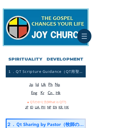
SPIRITUALITY DEVELOPMENT
１．QT Scripture Guidance（QT用聖句案内）
Jp
Id
Uk
Ph
Np
Eng
Kr
Cn
Hk
● QTのやり方(What is QT?)
JP
ID
UA
PH
NP
EN
KR
HK
２．Ｑt Sharing by Pastor（牧師の）Qt）