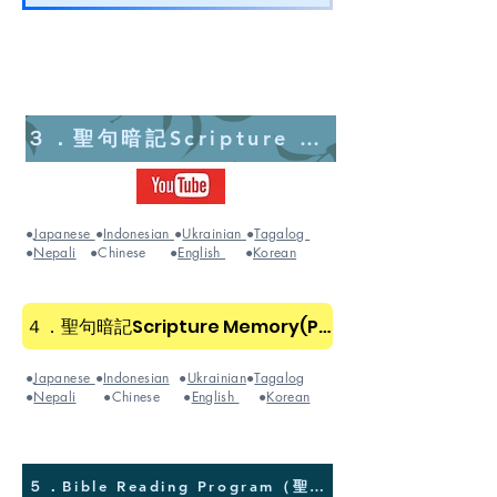
３．聖句暗記Scripture Memory
●
Japanese
●
Indonesian
●
Ukrainian
●
Tagalog
●
Nepali
●Chinese ●
English
●
Korean
４．聖句暗記Scripture Memory(Pdf)
●
Japanese
●
Indonesian
●
Ukrainian
●
Tagalog
●
Nepali
●Chinese ●
English
●
Korean
５．Bible Reading Program（聖書読み計画表）