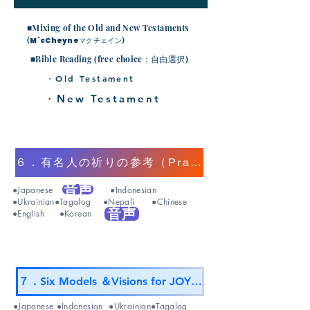
■Mixing of the Old and New Testaments
(
)
M`cCheyneマクチェイン
■Bible Reading (free choice；自由選択)
・Old Testament
・New Testament
６．有名人の祈りの参考（Prayer References）
音声
●
Japanese
●
Indonesian
●
Ukrainian
●
Tagalog
●
Nepali
●
Chinese
音声
●
English
●
Korean
７．Six Models ＆Visions for JOY CHURCH
●
Japanese
●
Indonesian
●
Ukrainian
●
Tagalog