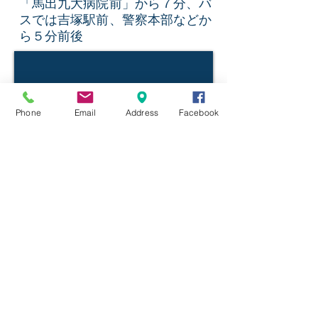
「馬出九大病院前」から７分、バ
スでは吉塚駅前、警察本部などか
ら５分前後
Phone
Email
Address
Facebook
JOY CHURCH（ジョイチャーチ）は
プロテスタントの教会です。”それゆ
え、あなたがたは行って、あらゆる