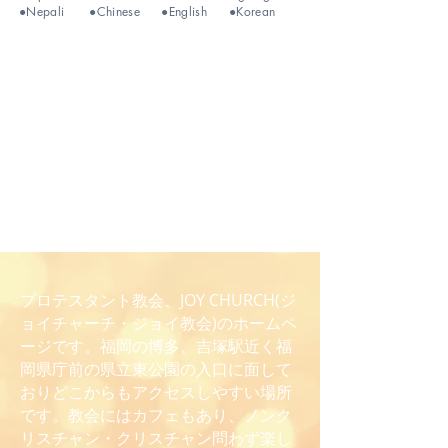
●Nepali
●
Chinese
●
English
●Korean
プロテスタント教会、JOY CHURCH(ジ
ョイチャーチ・ジョイ教会)のホームペ
ージです。福岡の博多、吉塚駅近く福
岡県庁前の県立東公園の入口に面して
おりどこからもアクセスしやすい場所
です。教会にはカフェもあり、ノンク
リスチャン・クリスチャン問わず楽し