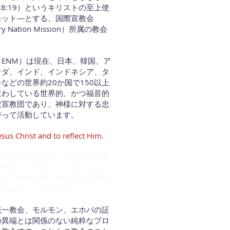
28:19）というキリストの至上使
モット―とする、国際宣教会
ery Nation Mission）所属の教会
ENM）は現在、日本、韓国、ア
ナダ、インド、インドネシア、タ
などの世界約20か国で150以上
遣わしている世界的、かつ福音的
教宣教団であり、神様に対する忠
持って活動しています。
esus Christ and to reflect Him.
民族と世代の中で、キリストの働
産することを通して、キリストの
タイ28:19-20）の成就に寄与す
番の目標としています。」
統一教会、モルモン、エホバの証
の異端とは関係のない純粋なプロ