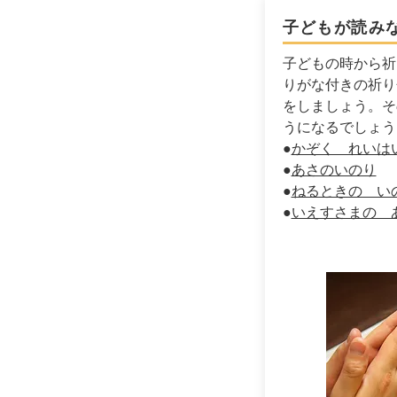
子どもが読み
子どもの時から祈
りがな付きの祈り
をしましょう。そ
うになるでしょう
●
​かぞく れいは
●
あさのいのり
●
ねるときの い
●
いえすさまの 