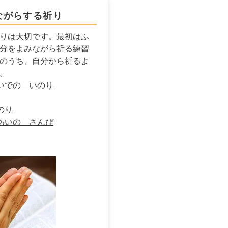
ながらする祈り
りは大切です。最初はふ
分をよみながら祈る練習
のうち、自分から祈るよ
。
いでの いのり
のり
あいの さんび