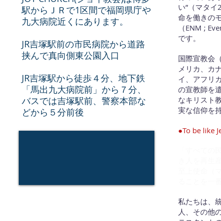
い”（マタイ
駅からＪＲで1区間で福岡県庁や
命を働きの
九大病院近くにあります。
（ENM ; Ev
です。
JR吉塚駅前の市民病院から道路
挟んで真向側東公園入口
国際宣教会（
メリカ、カ
JR吉塚駅から徒歩４分、地下鉄
イ、アフリカ
「馬出九大病院前」から７分、
の宣教師を
バスでは吉塚駅前、警察本部な
なキリスト
実な信仰を
どから５分前後
●To be like J
「すべての
き人を再生
至上使命（マ
ることを一
私たちは、
人、その他