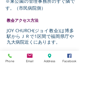
※東公園の管理事務所のすぐ隣で
す。（市民病院側
）
教会アクセス方法
JOY CHURCH(ジョイ教会)は博多
駅からＪＲで1区間で福岡県庁や
九大病院近くにあります。
JR吉塚駅前の市民病院から道路挟
んで真向側東公園入口
Phone
Email
Address
Facebook
JR吉塚駅から徒歩４分、地下鉄
「馬出九大病院前」から７分、バ
スでは吉塚駅前、警察本部などか
ら５分前後