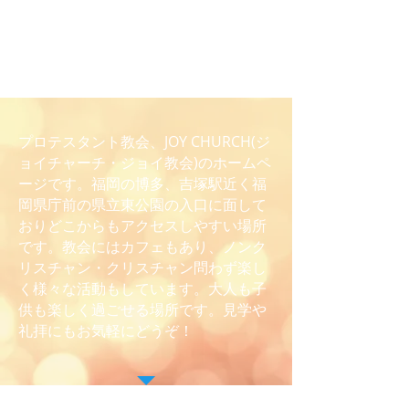
プロテスタント教会、JOY CHURCH(ジ
ョイチャーチ・ジョイ教会)のホームペ
ージです。福岡の博多、吉塚駅近く福
岡県庁前の県立東公園の入口に面して
おりどこからもアクセスしやすい場所
です。教会にはカフェもあり、ノンク
リスチャン・クリスチャン問わず楽し
く様々な活動もしています。大人も子
供も楽しく過ごせる場所です。見学や
礼拝にもお気軽にどうぞ！