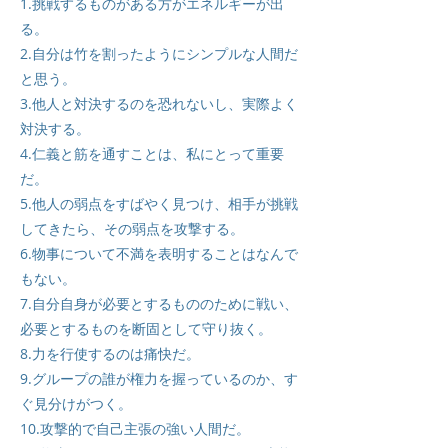
1.挑戦するものがある方がエネルギーが出
る。
2.自分は竹を割ったようにシンプルな人間だ
と思う。
3.他人と対決するのを恐れないし、実際よく
対決する。
4.仁義と筋を通すことは、私にとって重要
だ。
5.他人の弱点をすばやく見つけ、相手が挑戦
してきたら、その弱点を攻撃する。
6.物事について不満を表明することはなんで
もない。
7.自分自身が必要とするもののために戦い、
必要とするものを断固として守り抜く。
8.力を行使するのは痛快だ。
9.グループの誰が権力を握っているのか、す
ぐ見分けがつく。
10.攻撃的で自己主張の強い人間だ。