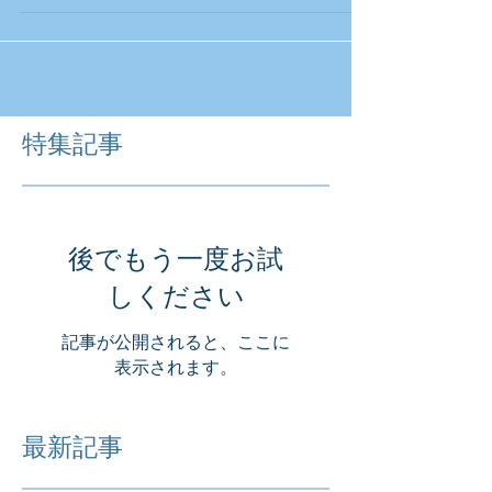
はうまくいかないのにあの野郎はうまくいくだろう
か。もう一つはなんとなく彼のような成功を羨むので
ある。人は嫌がりながら、彼の成功は羨むという微妙
な心になる。 ...
特集記事
後でもう一度お試
しください
記事が公開されると、ここに
表示されます。