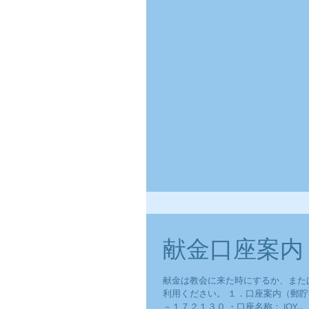
献金口座案内
献金は教会に来た時にするか、また
利用ください。 １．口座案内（郵貯
－１７２１３０ ・口座名称： JOY...