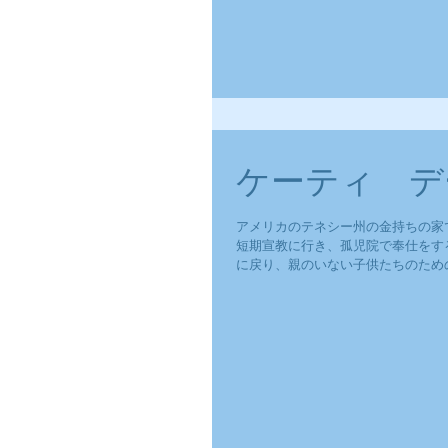
ケーティ デ
アメリカのテネシー州の金持ちの家で198
短期宣教に行き、孤児院で奉仕をす
に戻り、親のいない子供たちのための働