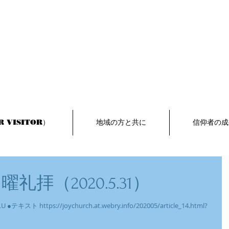
 VISITOR）
地域の方と共に
信仰者の成
日曜礼拝（2020.5.31）
 ●テキスト https://joychurch.at.webry.info/202005/article_14.html?