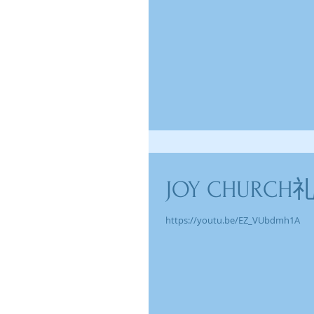
JOY CHURCH礼
https://youtu.be/EZ_VUbdmh1A