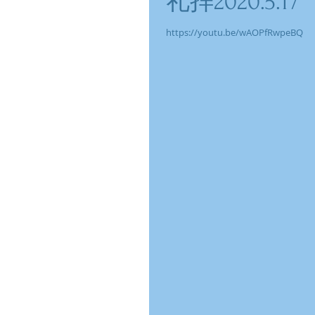
礼拝2020.5.17
https://youtu.be/wAOPfRwpeBQ