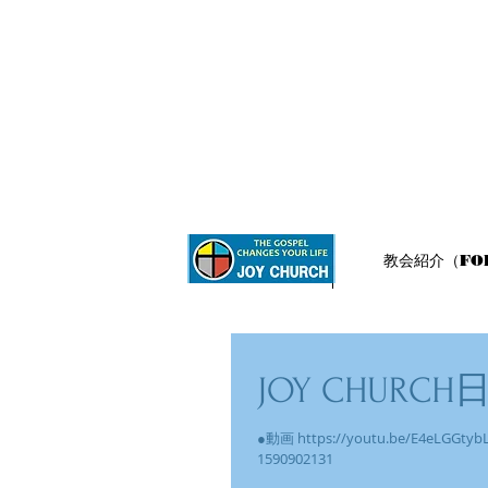
ホーム
教会紹介（FOR
JOY CHURCH
●動画 https://youtu.be/E4eLGGtybLU
1590902131