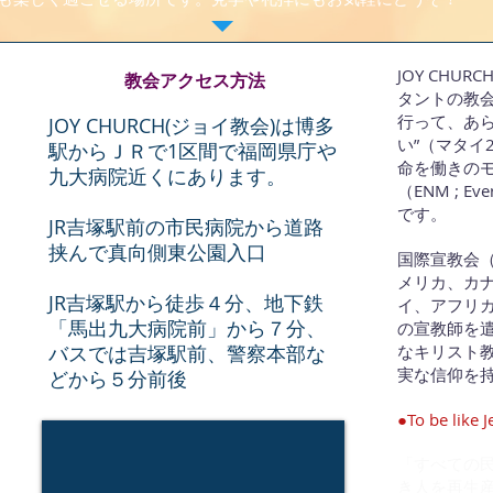
JOY CHU
教会アクセス方法
タントの教
行って、あ
JOY CHURCH(ジョイ教会)は博多
い”（マタイ
駅からＪＲで1区間で福岡県庁や
命を働きの
九大病院近くにあります。
（ENM ; Ev
です。
JR吉塚駅前の市民病院から道路
挟んで真向側東公園入口
国際宣教会（
メリカ、カ
JR吉塚駅から徒歩４分、地下鉄
イ、アフリカ
「馬出九大病院前」から７分、
の宣教師を
バスでは吉塚駅前、警察本部な
なキリスト
実な信仰を
どから５分前後
●To be like J
「すべての
き人を再生