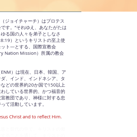
RCH（ジョイチャーチ）はプロテス
会です。”それゆえ、あなたがたは
らゆる国の人々を弟子としなさ
28:19）というキリストの至上使
モット―とする、国際宣教会
ery Nation Mission）所属の教会
ENM）は現在、日本、韓国、ア
ナダ、インド、インドネシア、タ
などの世界約20か国で150以上
遣わしている世界的、かつ福音的
教宣教団であり、神様に対する忠
持って活動しています。
esus Christ and to reflect Him.
民族と世代の中で、キリストの働
産することを通して、キリストの