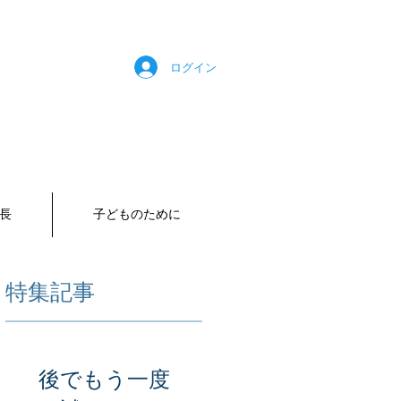
ログイン
長
子どものために
特集記事
拝
後でもう一度
、