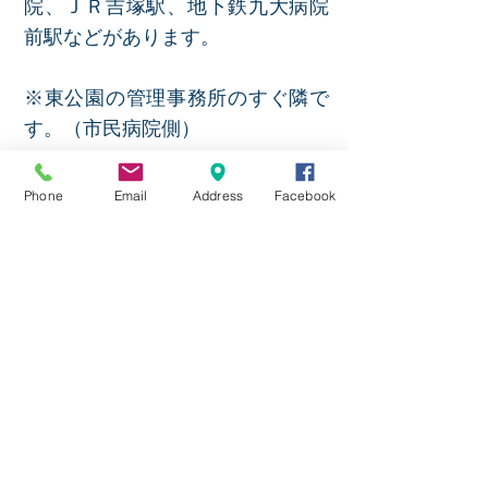
院、ＪＲ吉塚駅、地下鉄九大病院
前駅などがあります。
※東公園の管理事務所のすぐ隣で
す。（市民病院側
）
教会アクセス方法
Phone
Email
Address
Facebook
JOY CHURCH(ジョイ教会)は博多
駅からＪＲで1区間で福岡県庁や
九大病院近くにあります。
JR吉塚駅前の市民病院から道路挟
んで真向側東公園入口
JR吉塚駅から徒歩４分、地下鉄
「馬出九大病院前」から７分、バ
スでは吉塚駅前、警察本部などか
ら５分前後