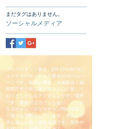
まだタグはありません。
ソーシャルメディア
プロテスタント教会、JOY CHURCH(ジ
ョイチャーチ・ジョイ教会)のホームペ
ージです。福岡の博多、吉塚駅近く福
岡県庁前の県立東公園の入口に面して
おりどこからもアクセスしやすい場所
です。教会にはカフェもあり、ノンク
リスチャン・クリスチャン問わず楽し
く様々な活動もしています。大人も子
供も楽しく過ごせる場所です。見学や
礼拝にもお気軽にどうぞ！