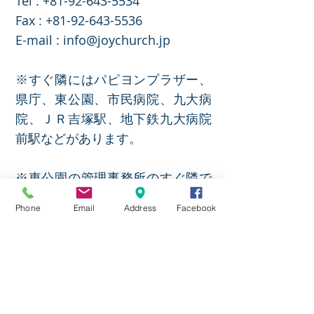
Tel :
+81-92-643-5534
​Fax :
+81-92-643-5536
E-mail :
info@joychurch.jp
※すぐ隣にはパピヨンプラザー、
県庁、東公園、市民病院、九大病
院、ＪＲ吉塚駅、地下鉄九大病院
前駅などがあります。
※東公園の管理事務所のすぐ隣で
す。（市民病院側
）
Phone
Email
Address
Facebook
教会アクセス方法
JOY CHURCH(ジョイ教会)は博多
駅からＪＲで1区間で福岡県庁や
九大病院近くにあります。