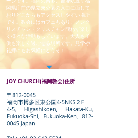
ージです。福岡の博多、吉塚駅近く福
岡県庁前の県立東公園の入口に面して
おりどこからもアクセスしやすい場所
です。教会にはカフェもあり、ノンク
リスチャン・クリスチャン問わず楽し
く様々な活動もしています。大人も子
供も楽しく過ごせる場所です。見学や
礼拝にもお気軽にどうぞ！
JOY CHURCH(福岡教会)住所
〒812-0045
福岡市博多区東公園4-5NKS２F
4-5, Higashikoen, Hakata-Ku,
Fukuoka-Shi, Fukuoka-Ken,
812-
0045
Japan