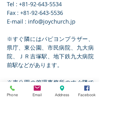
Tel :
+81-92-643-5534
​Fax :
+81-92-643-5536
E-mail :
info@joychurch.jp
※すぐ隣にはパピヨンプラザー、
県庁、東公園、市民病院、九大病
院、ＪＲ吉塚駅、地下鉄九大病院
前駅などがあります。
※東公園の管理事務所のすぐ隣で
す。（市民病院側
）
Phone
Email
Address
Facebook
教会アクセス方法
JOY CHURCH(ジョイ教会)は博多
駅からＪＲで1区間で福岡県庁や
九大病院近くにあります。