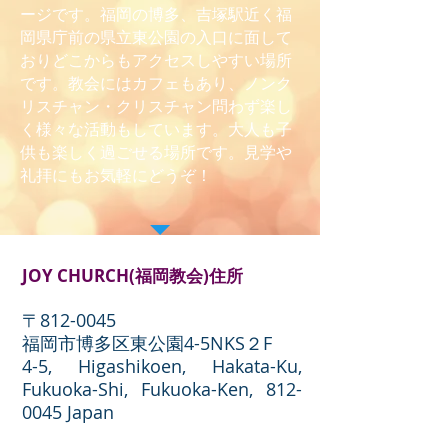
ージです。福岡の博多、吉塚駅近く福
岡県庁前の県立東公園の入口に面して
おりどこからもアクセスしやすい場所
です。教会にはカフェもあり、ノンク
リスチャン・クリスチャン問わず楽し
く様々な活動もしています。大人も子
供も楽しく過ごせる場所です。見学や
礼拝にもお気軽にどうぞ！
JOY CHURCH(福岡教会)住所
〒812-0045
福岡市博多区東公園4-5NKS２F
4-5, Higashikoen, Hakata-Ku,
Fukuoka-Shi, Fukuoka-Ken,
812-
0045
Japan